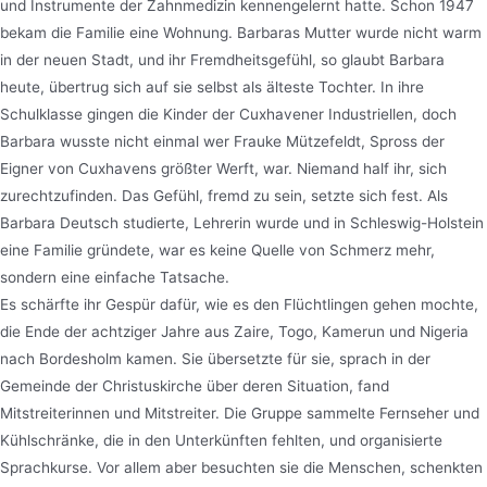
und Instrumente der Zahnmedizin kennengelernt hatte. Schon 1947
bekam die Familie eine Wohnung. Barbaras Mutter wurde nicht warm
in der neuen Stadt, und ihr Fremdheitsgefühl, so glaubt Barbara
heute, übertrug sich auf sie selbst als älteste Tochter. In ihre
Schulklasse gingen die Kinder der Cuxhavener Industriellen, doch
Barbara wusste nicht einmal wer Frauke Mützefeldt, Spross der
Eigner von Cuxhavens größter Werft, war. Niemand half ihr, sich
zurechtzufinden. Das Gefühl, fremd zu sein, setzte sich fest. Als
Barbara Deutsch studierte, Lehrerin wurde und in Schleswig-Holstein
eine Familie gründete, war es keine Quelle von Schmerz mehr,
sondern eine einfache Tatsache.
Es schärfte ihr Gespür dafür, wie es den Flüchtlingen gehen mochte,
die Ende der achtziger Jahre aus Zaire, Togo, Kamerun und Nigeria
nach Bordesholm kamen. Sie übersetzte für sie, sprach in der
Gemeinde der Christuskirche über deren Situation, fand
Mitstreiterinnen und Mitstreiter. Die Gruppe sammelte Fernseher und
Kühlschränke, die in den Unterkünften fehlten, und organisierte
Sprachkurse. Vor allem aber besuchten sie die Menschen, schenkten