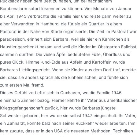
Rucksack neben dem Bett zu haben, um bei nächtlichem
Bombenalarm sofort losrennen zu können. Vier Monate von Januar
bis April 1945 verbrachte die Familie hier und reiste dann weiter zu
einer Verwandten in Hamburg, die für sie ein Quartier in einem
Pastorat in der Nähe von Stade organisierte. Die Zeit im Pastorat war
paradiesisch, erinnert sich Barbara, weil sie hier ein Kaninchen als
Haustier geschenkt bekam und weil die Kinder im Obstgarten Fallobst
sammeln durften. Die vielen Äpfel bedeuteten Fülle, Überfluss und
pures Glück. Himmel-und-Erde aus Äpfeln und Kartoffeln wurde
Barbaras Lieblingsgericht. Wenn sie Kinder aus dem Dorf traf, merkte
sie, dass sie anders sprach als die Einheimischen, und fühlte sich
zum ersten Mal fremd.
Dieses Gefühl vertiefte sich in Cuxhaven, wo die Familie 1946
eineinhalb Zimmer bezog. Hierher kehrte ihr Vater aus amerikanischer
Kriegsgefangenschaft zurück, hier wurde Barbaras jüngste
Schwester geboren, hier wurde sie selbst 1947 eingeschult. Ihr Vater,
ein Zahnarzt, konnte bald nach seiner Rückkehr wieder arbeiten. Ihm
kam zugute, dass er in den USA die neuesten Methoden, Techniken