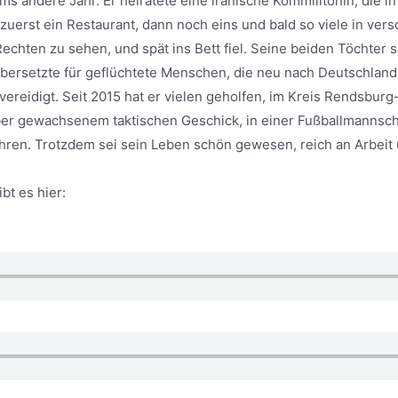
ms andere Jahr. Er heiratete eine iranische Kommilitonin, die i
zuerst ein Restaurant, dann noch eins und bald so viele in ver
hten zu sehen, und spät ins Bett fiel. Seine beiden Töchter sah
 übersetzte für geflüchtete Menschen, die neu nach Deutschla
reidigt. Seit 2015 hat er vielen geholfen, im Kreis Rendsburg-
ber gewachsenem taktischen Geschick, in einer Fußballmannschaft
hren. Trotzdem sei sein Leben schön gewesen, reich an Arbeit 
bt es hier: